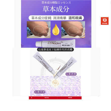
日本草本去疣軟膏商店
月份:
2025 年 4 月
零痛感革命，純植物皮膚疣藥
膏讓煩人疣癬一去不復返
疣癬的傳染性常令人卻步，共用毛巾或接觸公共場所
易遭感染，而疣體若擴散至全身，不僅治療成本高
昂，更影響生活品質，
皮膚疣藥膏
採用天然苦楝皮與