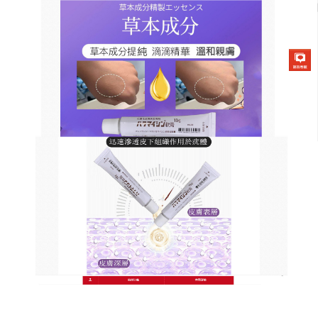
日本草本去疣軟膏商店
腳刺墊肉刺去除
脚疣通常是由人乳頭瘤病毒，即HPV病毒感染引起的
脚疣也叫做蹠疣，主要表現為局部局限性角質增厚性
丘疹、小斑塊，
腳刺墊肉刺去除
的方法是什麼？日本
草本去疣軟膏的主要成分是地膚子、蒼耳子、蛇床
子、冰片、金銀花、苦參、紅花等，有清熱利濕、殺
蟲止癢、軟堅祛瘀的作用，主要用於雞眼、蹠疣、扁
平疣的治療，將患處在溫水中浸泡15分鐘，用乾淨的
毛巾擦乾然後將祛疣膏塗在患處，治療期間辛辣刺激
性食物不要吃，忌酒，自己的衣服清潔用品和其他人