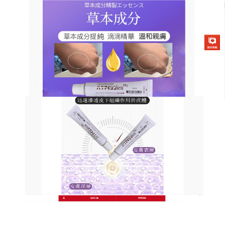
日本草本去疣軟膏商店
皮膚疣藥膏草本溫和抑菌，無
創面不刺激
疣是一種給患者造成巨大身心痛苦並影響生活質量的
疾病，最明顯就是瘙癢和皮膚外觀改變，那麼如何有
效治療疾病呢？
皮膚疣藥膏
選用抗菌病毒藥物結合現
代醫療先進科技低溫濃縮而成，有極强的細胞滲透
性，能够直接滲入皮下組織細胞內，阻斷角質層皮膚
細胞再生長，使傳染性和非傳染性的蹠疣脫水、乾
燥、自然脫落，抑制蹠疣再生長，有較好的止痛、止