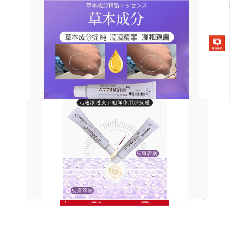
日本草本去疣軟膏商店
去疣藥膏無痛祛疣、不傷肌
膚，輕鬆祛疣不留疤
扁平疣，俗稱猴子，皮膚科常見的一種疾病，以前，
很多人有所不知而忽略治療，而今，扁平疣的防止受
到越來越重視，
去疣藥膏
是一種專門去除人身體上的
疣和痣的外敷膏體，目的是在保證不留疤痕和使用者
無痛苦的前提下，去除人身體上的疣、痣、雀斑、肉
瘊、刺瘊、扁平疣、肉疣、胎記、老年斑、雞眼等皮
膚缺陷來美化容貌。