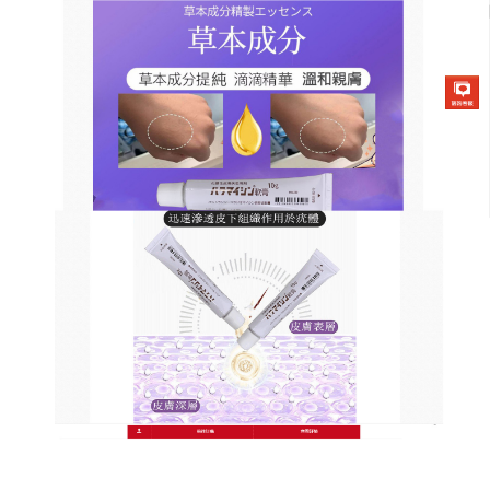
日本草本去疣軟膏商店
皮膚疣藥膏抑制病毒複製感染
正常細胞，使病變的皮膚回到
正常狀況
疣是一種由人乳頭瘤病毒感染引起的皮膚黏膜的良性
增生物，一般包括尋常疣，扁平疣，蹠疣，尖銳濕疣
等，可以通過直接接觸，間接接觸也可以通過自體接
種而傳染，
皮膚疣藥膏
主要成分是鴉膽子、半夏、沙
參、丹參、烏梅、水楊酸、白芷等草本植物成分，能
快速根除雞眼、贅疣、瘊，以及皮膚角質層病態增生