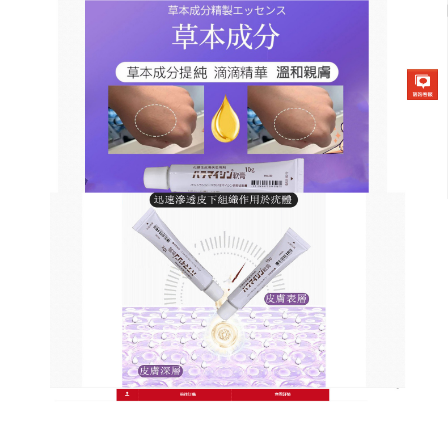
日本草本去疣軟膏商店
去疣藥膏促進組織新生，加速
創口癒合
扁平疣是人乳頭瘤病毒感染了皮膚，形成的局部皮膚
增生，往往多發，容易發生在年輕人的臉上、手背、
上肢伸側等地方，
去疣藥膏
的主要成分是地膚子、蒼
耳子、蛇床子、冰片、金銀花、苦參、紅花等，有清
熱利濕、殺蟲止癢、軟堅祛瘀的作用，與其原始的相
似性允許其與病毒酶相互作用，從而中斷病毒的繁殖
過程，去疣藥膏清除疣的眾所周知的補救措施。軟膏