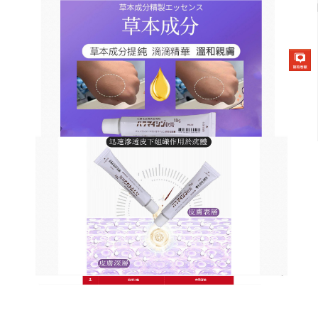
日本草本去疣軟膏商店
皮膚疣藥膏杜絕有毒復發，切
斷反復途徑
雞眼、扁平疣、濕疣，長在身上不僅影響美觀，而且
疣體還會自我擴散，所以發現時應該及時治療，
皮膚
疣藥膏
含有硝酸咪康唑、醋酸曲安奈德和硫酸新黴素
等主要成分，軟化表層皮膚，快速滲透，消除HPV，
修護肌膚，三支一療程，堅持使用30天見效，在方便
的小瓶中，體積小，重量輕，易於使用，皮膚疣藥膏
使傳染性和非傳染性的蹠疣脫水、乾燥、自然脫落，