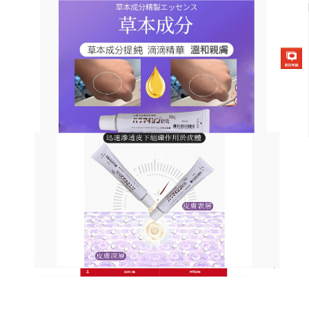
日本草本去疣軟膏商店
去疣神器讓疣體小時的無影無
蹤
日常生活中你是不是為臉部不合適的猴子、頸部的肉
刺以及扁平疣等等困擾，很多人都想去除但是不知道
怎麼辦，
去疣神器
萃取多種中草藥成分，其中包括有
鴉膽子、半夏、沙參、丹參、烏梅、水楊酸、白芷等
草本植物，這些成分能够有效起到清熱解毒，抑菌止
癢、抗病毒和抗感染的作用，從而達到消除和緩解疣
痕問題，去疣神器能够輕鬆應對各種疣痕問題，比如