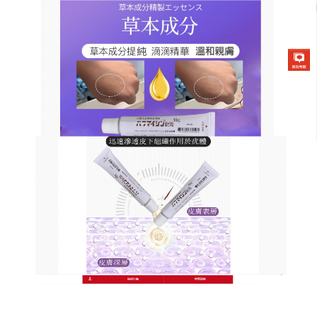
日本草本去疣軟膏商店
祛疣膏能够去除皮膚表面的藥
物殘留，减少對皮膚的刺激
當人身體被乳頭瘤病毒感染時就容易出現疣，而疣會
發作在人體的各個部位，尤其可能會出現在口腔黏膜
以及生殖器官等部位，
祛疣膏
是一種外用藥膏，主要
成分是氟烷醇和氯皰疹病毒滅活疫苗，氟烷醇是一種
抗病毒藥物，可以抑制病毒的複製和傳播，從而減輕
病症，祛疣膏主要成分是氟烷醇和氯皰疹病毒滅活疫
苗，具有抗病毒、局部止癢、促進皮膚修復、改善角