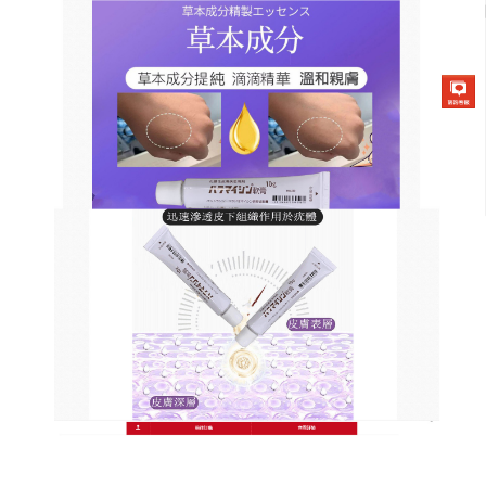
日本草本去疣軟膏商店
皮膚疣藥膏可直達病源，對治
療疣及其他皮膚病有一定的療
效
皮膚贅疣應該算是非常常見的一種表皮變化，是一團
突出物，摸起來軟軟的，有人會形容皮膚贅疣是零星
肉，
皮膚疣藥膏
的成分一般包含苦參、白芷、醋酸氯
已定等物質，使用優膚平以後，通常能够起到消炎抑
菌、止癢消腫的作用，可以幫助有效抑制皮膚贅生物
分裂以及幫助結痂，有效脫落，而且成分是比較安全