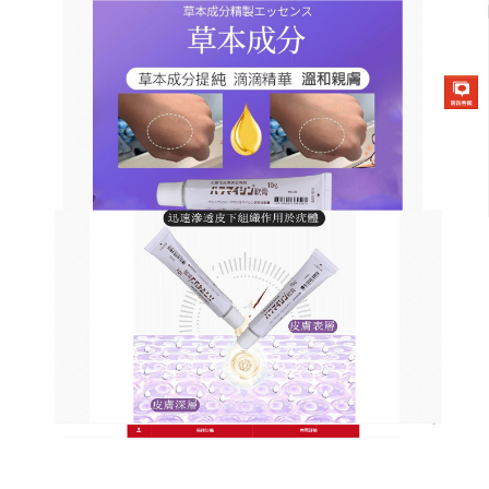
日本草本去疣軟膏商店
皮膚疣藥膏對於疣皮膚病和各
種炎症是目前最好最勁爆的一
款軟膏
肉芽不只會長在臉蛋，也會長在身體的其他部位，每
一種肉芽也各有其生長因素
，皮膚疣藥膏
內含的水楊
酸，具促進角質剝離的效果，液體款可塗在任何大小
患處，妥善照顧與保護患部，也是添加水楊酸成分的
抹劑，更加強促進厚硬角質的剝離，皮膚疣藥膏可以
迅速滲透入肌膚，直達病源，促使疣體更快結痂、脫