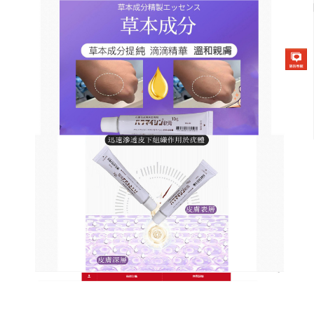
日本草本去疣軟膏商店
去疣藥膏每天抹一抹，輕鬆治
疣
皮膚疣是由於人類乳頭瘤病毒HPV感染引起的疾病，
本病包括尋常疣、蹠疣、絲狀疣、扁平疣等，在臨床
治療上需要進行抗病毒的治療，
去疣藥膏
可以幫助去
除扁平疣，它富含大量的烏梅、黃柏以及石菖蒲，可
以幫助有效抑制皮膚贅生物分裂以及幫助結痂，有效
脫落，可以起到角質剝落或者是起到腐蝕贅疣的作
用，去疣藥膏性質溫和的成分有消炎鎮痛、止癢等效