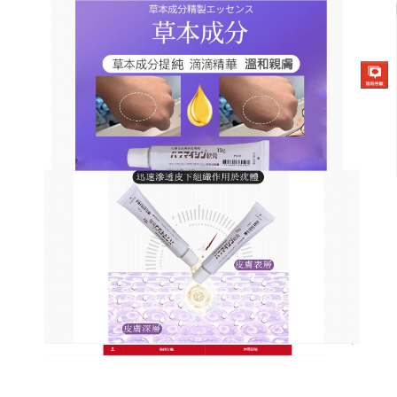
日本草本去疣軟膏商店
皮膚疣藥膏天然精華還你健康
肌膚
扁平疣肆意侵擾著皮膚健康，讓人煩躁不安
，皮膚疣
藥膏
是解決這一難題的法寶，它由多種珍貴天然植物
萃取而成，每一滴都蘊含著大自然的神奇能量，使用
起來輕鬆便捷，無論何時何地，都能隨時進行護理，
皮膚疣藥膏中的活性成分能夠快速穿透肌膚屏障，深
入到疣細胞內部，切斷其營養鏈，使疣體逐漸枯萎。
隨著時間推移，疣體會完全脫落，新生肌膚煥發出健