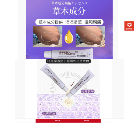
日本草本去疣軟膏商店
去脂肪粒藥膏草本奇蹟疣體消
失不復返，肌膚煥然一新
病毒疣的反覆發作，往往是因為治療不徹底，這款
去
脂肪粒藥膏
以標本兼治為核心，不僅去除表面疣體，
更能深層清除HPV病毒，藥膏中的黃芩苷、薄荷腦等
成分具有清熱解毒、殺菌消炎的功效，配合獨特的緩
釋技術，確保藥效長達12小時，使用過程無需忍受疼
痛，疣體會逐漸乾燥、結痂、自然脫落，肌膚再生因
子同步修復傷口，避免色素沉澱，不同於化學藥劑的