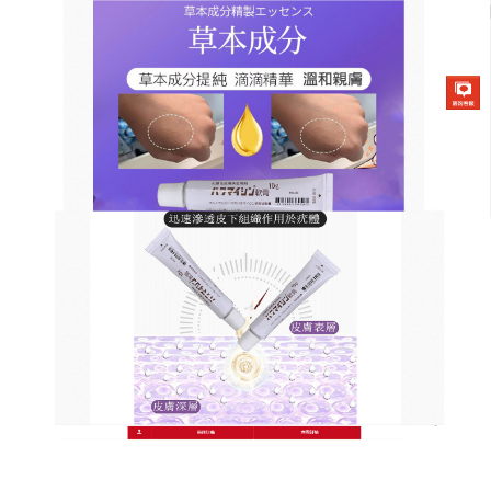
日本草本去疣軟膏商店
告別疣體困擾，去疣藥膏讓你
重拾肌膚自信
病毒疣的存在，是否讓你在社交中感到自卑？這款草
本
去疣藥膏
以高效溫和為理念，讓你告別疣體困擾，
重拾自信，它精選多種珍貴草本植物，經過現代科技
提純，保留活性成分的同時確保溫和無刺激，藥膏質
地清爽，塗抹後快速吸收，不沾衣物，不影響日常活
動，其作用機理類似肌膚清潔工程：先軟化疣體組
織，再殺滅病毒，最後促進新陳代謝，讓健康肌膚再