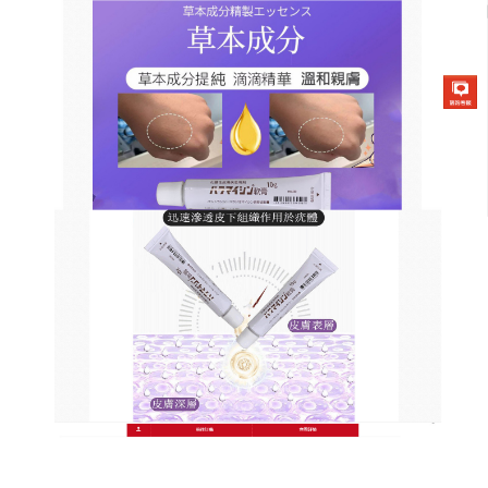
日本草本去疣軟膏商店
皮膚疣藥膏溫和瓦解疣體，殺
滅疣體病毒
頑固疣粒難自行消失，拖越久越明顯，影響外觀超不
划算，
皮膚疣藥膏
精選當歸、苦參、蒲公英、金銀花
等多種天然植物提取物，經低溫萃取工藝，保留成分
最大活性，深入肌膚底層，瓦解疣體根莖，殺滅疣體
病毒，不傷周圍健康肌膚，同時補充肌膚水分和營
養，修復受損肌膚屏障，每天早晚潔膚後，用棉簽蘸
取少量藥膏，均勻塗抹在丝状疣表面，輕輕按摩至吸