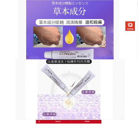
日本草本去疣軟膏商店
皮膚疣藥膏殺滅疣體病毒，快
速去除疣體
不知不覺冒出的皮膚疣，雖無健康危害，卻嚴重影響
外觀與自信，
皮膚疣藥膏
使用方便快捷，無需複雜操
作、無需額外花費，在家就能輕輕鬆鬆去疣，溫和無
刺激，無腐蝕劑、無酒精、無香精，適合所有膚質，
敏感肌、兒童也能安心使用，無論是尋常疣、跖疣、
扁平疣，還是丝状疣，都能完美解決，皮膚疣藥膏價
格親民、效果顯著，讓你以平民價格，享受專業的去