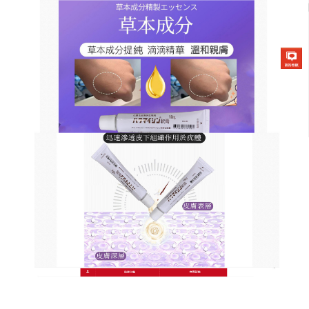
日本草本去疣軟膏商店
祛疣膏擺脫疣鬱，還原指尖淨
透
面對皮膚上凸起的違章建築，你是否感到尷尬又無
奈？許多人擔心腐蝕性強的藥水會傷及周邊健康皮
膚，其實你有更溫和的選擇，這款
祛疣膏
堅持純天然
植物萃取，拒絕化學添加，利用草本精華深層滲透基
底，溫和軟化角質，無論是頑固的尋常疣還是惱人的
魚鱗刺，祛疣膏在持續使用下都能看到明顯的乾癟與
脫落，效果肉眼可見。