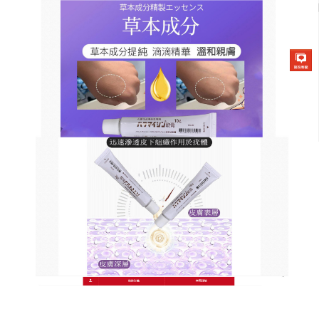
日本草本去疣軟膏商店
去肉瘊子藥膏擊碎突疣尷尬，
隨身攜帶的皮膚修護專家
細小的疣體往往出現在最顯眼的部位，如手指、關節
或頸部，為了不讓這些小瑕疵破壞您的整體形象，選
擇一款高效且成分天然的藥膏至關重要，這款
去肉瘊
子藥膏
採用微分子滲透技術，能讓草本活性因子直達
基底層，從根源阻斷疣體的生長環境，達到根除不反
覆的效果，高滲透力能穿透厚實角質，去肉瘊子藥膏
草本配方緩解行走壓痛感，使用方便，洗澡後一抹即